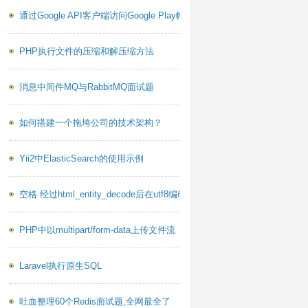
/libmysqld/libsql_embedded.a
/sql/libsql.a
通过Google API客户端访问Google Play帐户报告PHP库
PHP执行文件的压缩和解压缩方法
消息中间件MQ与RabbitMQ面试题
如何搭建一个拖垮公司的技术架构？
Yii2中ElasticSearch的使用示例
空格 经过html_entity_decode后在utf8编码下乱码的问题
PHP中以multipart/form-data上传文件流
Laravel执行原生SQL
吐血整理60个Redis面试题,全网最全了