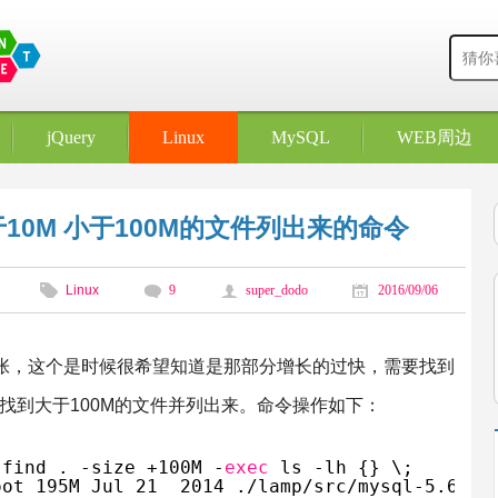
jQuery
Linux
MySQL
WEB周边
到大于10M 小于100M的文件列出来的命令
Linux
9
super_dodo
2016/09/06
张，这个是时候很希望知道是那部分增长的过快，需要找到
着找到大于100M的文件并列出来。命令操作如下：
 find . -size +100M -
exec
ls -lh {} \;
oot 195M Jul 21  2014 ./lamp/src/mysql-5.6.17