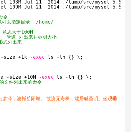
oot 103M Jul 21  2014 ./lamp/src/mysql-5.6.17
oot 109M Jul 21  2014 ./lamp/src/mysql-5.6.17
命令
可以指定目录  /home/
的 意思大于100M
{} \; 管道 列出来并标明大小
G的形式列出来
 -size +1k -
exec
ls -lh {} \;
-a -size +10M -
exec
ls -lh {} \;
0M的文件列出来的命令
云梦泽，波撼岳阳城。 欲济无舟楫，端居耻圣明。坐观垂