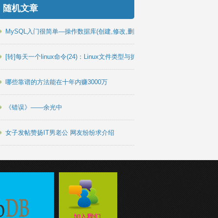
随机文章
MySQL入门很简单—操作数据库(创建,修改,删除表)
[转]每天一个linux命令(24)：Linux文件类型与扩展名
哪些靠谱的方法能在十年内赚3000万
《错误》——余光中
女子发帖赞扬IT男老公 网友纷纷求介绍