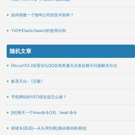
如何搭建一个拖垮公司的技术架构？
Yii2中ElasticSearch的使用示例
随机文章
Discuz!X3.2设置论坛QQ在线客服无法发起聊天问题解决办法
蚁居天台–《活着》
手机网站的SEO优化该怎么做？
[转]每天一个linux命令(14)：head 命令
搭错车(高清)—从头哭到尾[感动感动再感动]