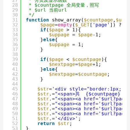
27
* 分页及显示函数
28
* $countpage 全局变量，照写
29
* $url 当前url
30
*/
31
function
show_array(
$countpage
,
$url
32
$page
=
empty
(
$_GET
[
'page'
]) ? 1
33
if
(
$page
> 1){                
34
$uppage
= 
$page
-1;         
35
}
else
{
36
$uppage
= 1;
37
}
38
39
if
(
$page
< 
$countpage
){       
40
$nextpage
=
$page
+1;         
41
}
else
{
42
$nextpage
=
$countpage
;
43
}
44
45
$str
=
'<div style="border:1px; w
46
$str
.=
"<span>共  {$countpage}  
47
$str
.=
"<span><a href='$url?page
48
$str
.=
"<span><a href='$url?page
49
$str
.=
"<span><a href='$url?page
50
$str
.=
"<span><a href='$url?page
51
$str
.=
'</div>'
;
52
return
$str
;
53
}