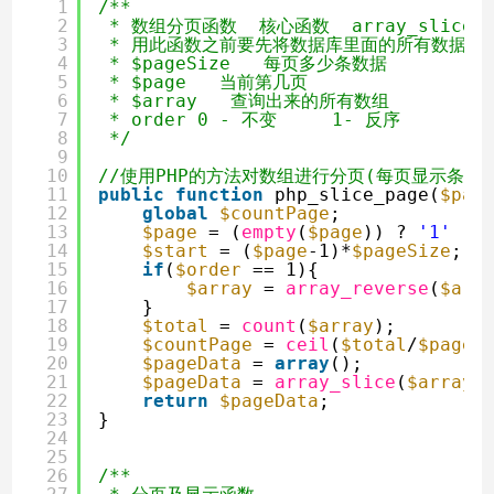
1
/**
2
* 数组分页函数  核心函数  array_slice
3
* 用此函数之前要先将数据库里面的所有数据按
4
* $pageSize   每页多少条数据
5
* $page   当前第几页
6
* $array   查询出来的所有数组
7
* order 0 - 不变     1- 反序
8
*/
9
10
//使用PHP的方法对数组进行分页(每页显示条目
11
public
function
php_slice_page(
$pag
12
global
$countPage
;             
13
$page
= (
empty
(
$page
)) ? 
'1'
: 
14
$start
= (
$page
-1)*
$pageSize
;  
15
if
(
$order
== 1){
16
$array
= 
array_reverse
(
$arr
17
}   
18
$total
= 
count
(
$array
);        
19
$countPage
= 
ceil
(
$total
/
$pageS
20
$pageData
= 
array
();
21
$pageData
= 
array_slice
(
$array
,
22
return
$pageData
;              
23
}
24
25
26
/**