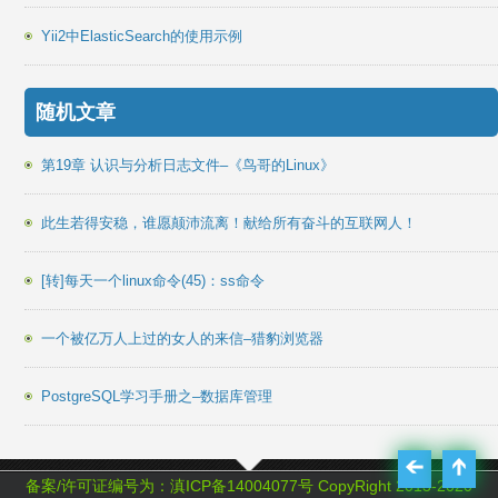
Yii2中ElasticSearch的使用示例
随机文章
第19章 认识与分析日志文件–《鸟哥的Linux》
此生若得安稳，谁愿颠沛流离！献给所有奋斗的互联网人！
[转]每天一个linux命令(45)：ss命令
一个被亿万人上过的女人的来信–猎豹浏览器
PostgreSQL学习手册之–数据库管理
备案/许可证编号为：
滇ICP备14004077号
CopyRight 2013-2020