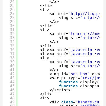
24
</a>
25
</li>
26
<li>
27
<a href=
"
http://t.qq.co
28
<img src=
"
http://vi
29
</a>
30
</li>
31
<li>
32
<a href=
"tencent://mess
33
<img src=
"
http://vi
34
</a>
35
</li>
36
<li><a href=
"javascript:voi
37
<li><a href=
"javascript:voi
38
<li>
39
<a href=
"javascript:voi
40
<img src=
"
http://vi
41
</a>
42
<img id=
"sns_box"
onmou
43
<script type=
"text/java
44
function
display(){
45
function
disappear(
46
</script>
47
</li>
48
<li>
49
<div 
class
=
"bshare-cust