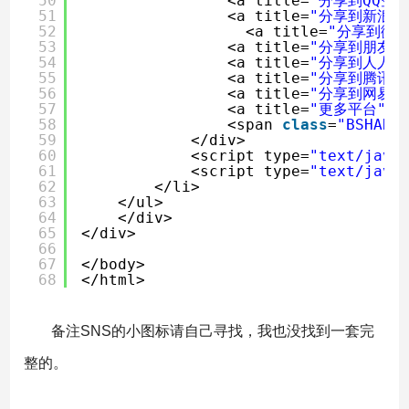
50
<a title=
"分享到QQ空间
51
<a title=
"分享到新浪微
52
<a title=
"分享到微信
53
<a title=
"分享到朋友网
54
<a title=
"分享到人人网
55
<a title=
"分享到腾讯微
56
<a title=
"分享到网易微
57
<a title=
"更多平台"
c
58
<span 
class
=
"BSHARE
59
</div>
60
<script type=
"text/java
61
<script type=
"text/java
62
</li>
63
</ul>
64
</div>
65
</div>
66
67
</body>
68
</html>
备注SNS的小图标请自己寻找，我也没找到一套完
整的。