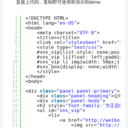
直接上代码，复制即可使用和演示和demo
1
<!DOCTYPE HTML>
2
<html lang=
"en-US"
>
3
<head>
4
<meta charset=
"UTF-8"
>
5
<title></title>
6
<link rel=
"stylesheet"
href=
"
ht
7
<style type=
"text/css"
>
8
#sns_vip{list-style: none;posit
9
#sns_vip li{float: left;padding
10
#sns_vip li img{width: 50px;}
11
#sns_box{display: none;width:15
12
</style>
13
</head>
14
<body>
15
16
<div 
class
=
"panel panel-primary"
>
17
<div 
class
=
"panel-heading"
>公司名
18
<div 
class
=
"panel-body"
>
19
<h2 style=
"font-family:'方正启体简体'
20
<ul id=
"sns_vip"
>
21
<li>
22
<a href=
"
http://weibo.c
23
<img src=
"
http://vi