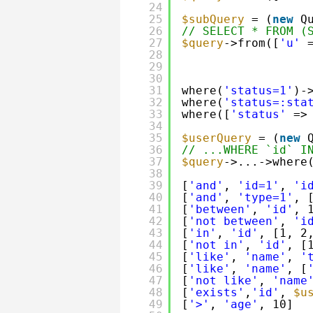
24
25
$subQuery
= (
new
Q
26
// SELECT * FROM (
27
$query
->from([
'u'
28
29
30
31
where(
'status=1'
)-
32
where(
'status=:sta
33
where([
'status'
=>
34
35
$userQuery
= (
new
36
// ...WHERE `id` I
37
$query
->...->where
38
39
[
'and'
, 
'id=1'
, 
'i
40
[
'and'
, 
'type=1'
, 
41
[
'between'
, 
'id'
, 
42
[
'not between'
, 
'i
43
[
'in'
, 
'id'
, [1, 2
44
[
'not in'
, 
'id'
, [
45
[
'like'
, 
'name'
, 
'
46
[
'like'
, 
'name'
, [
47
[
'not like'
, 
'name
48
[
'exists'
,
'id'
, 
$u
49
[
'>'
, 
'age'
, 10]  