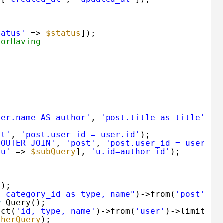
tatus'
=> 
$status
]);
,orHaving
;
ser.name AS author'
, 
'post.title as title'
])
st'
, 
'post.user_id = user.id'
);
 OUTER JOIN'
, 
'post'
, 
'post.user_id = user.id
'u'
=> 
$subQuery
], 
'u.id=author_id'
);
();
, category_id as type, name"
)->from(
'post'
)->
w
Query();
ect(
'id, type, name'
)->from(
'user'
)->limit(10
therQuery
);