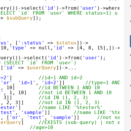
uery())->select(
'id'
)->from(
'user'
)->where(
's
SELECT `id` FROM `user` WHERE status=1) u 
=> 
$subQuery
]);
>
tus'
, [
':status'
=> 
$status
])->
 10,
'type'
=> null,
'id'
=> [4, 8, 15],])->
Query())->select(
'id'
)->from(
'user'
);
N (SELECT `id` FROM `user`)
([
'id'
=> 
$userQuery
])->...
d=2'
]         
//id=1 AND id=2
[
'or'
, 
'id=1'
, 
'id=2'
]]       
//type=1 AND (i
1, 10]        
//id BETWEEN 1 AND 10
d'
, 1, 10]    
//not id BETWEEN 1 AND 10
, 3]]         
//id IN (1, 2, 3)
1, 2, 3]]     
//not id IN (1, 2, 3)
tester'
]      
//name LIKE '%tester%'
'test'
, 
'sample'
]]        
//name LIKE '%test%
'
, [
'or'
, 
'test'
, 
'sample'
]]      
//not name 
serQuery
]     
//EXISTS (sub-query) | not exis
           
//age>10