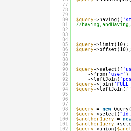
77
78
79
80
$query
->having([
's
81
//having,andHaving
82
83
84
85
$query
->limit(10);
86
$query
->offset(10)
87
88
89
90
$query
->select([
'u
91
->from(
'user'
)
92
->leftJoin(
'po
93
$query
->join(
'FULL
94
$query
->leftJoin([
95
96
97
98
$query
= 
new
Query
99
$query
->select(
"id
100
$anotherQuery
= 
ne
101
$anotherQuery
->sel
102
$query
->union(
$ano