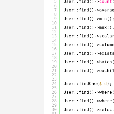
5
User::find()->
count
6
7
User::find()->avera
8
9
User::find()->min()
10
11
User::find()->max()
12
13
User::find()->scala
14
15
User::find()->colum
16
17
User::find()->exist
18
19
User::find()->batch
20
21
User::find()->each(
22
23
24
User::findOne(
$id
);
25
26
User::find()->where
27
28
User::find()->where
29
30
User::find()->selec
31