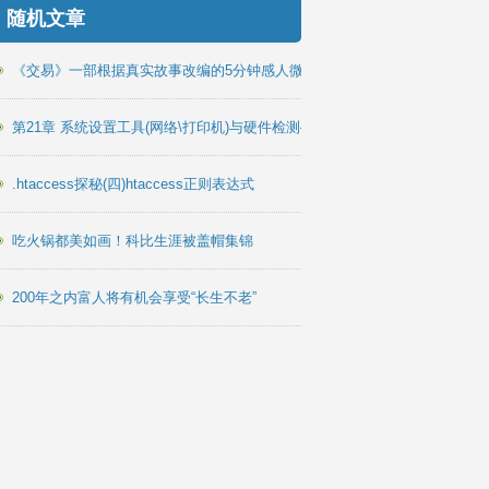
随机文章
《交易》一部根据真实故事改编的5分钟感人微电影
第21章 系统设置工具(网络\打印机)与硬件检测–《鸟哥的Linux》
.htaccess探秘(四)htaccess正则表达式
吃火锅都美如画！科比生涯被盖帽集锦
]);
200年之内富人将有机会享受“长生不老”