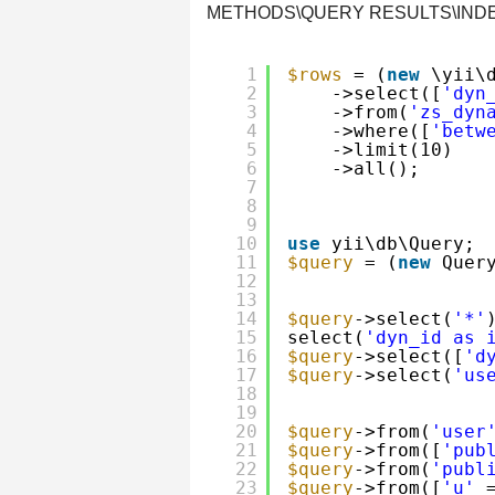
METHODS\QUERY RESULTS\INDEX
1
$rows
= (
new
\yii\
2
->select([
'dyn
3
->from(
'zs_dyn
4
->where([
'betw
5
->limit(10)
6
->all();
7
8
9
10
use
yii\db\Query;
11
$query
= (
new
Quer
12
13
14
$query
->select(
'*'
15
select(
'dyn_id as 
16
$query
->select([
'd
17
$query
->select(
'us
18
19
20
$query
->from(
'user
21
$query
->from([
'pub
22
$query
->from(
'publ
23
$query
->from([
'u'