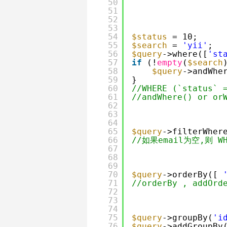
50
51
52
53
54
$status
= 10;
55
$search
= 
'yii'
;
56
$query
->where([
'st
57
if
(!
empty
(
$search
58
$query
->andWhe
59
}
60
//WHERE (`status` 
61
//andWhere() or or
62
63
64
65
$query
->filterWher
66
//如果email为空,则 WHE
67
68
69
70
$query
->orderBy([ 
71
//orderBy , addOrd
72
73
74
75
$query
->groupBy(
'i
76
$query
->addGroupBy