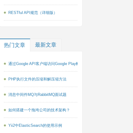
RESTful API规范（详细版）
  语句查询 user 表里面的所有数据；
  语句查询 user 表里面的一条数据；
'
); 
//统计符合条件的总条数；
最新文章
热门文章
度上节约了内存
通过Google API客户端访问Google Play帐户报告PHP库
PHP执行文件的压缩和解压缩方法
消息中间件MQ与RabbitMQ面试题
如何搭建一个拖垮公司的技术架构？
)->all();   
//查询返回全部
Yii2中ElasticSearch的使用示例