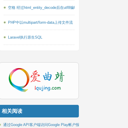
空格 经过html_entity_decode后在utf8编码下乱码的问题
r.id'
)
PHP中以multipart/form-data上传文件流
Laravel执行原生SQL
的 修改为年龄 18
, 
':sex'
=> 
'1'
]);
相关阅读
通过Google API客户端访问Google Play帐户报告PHP库