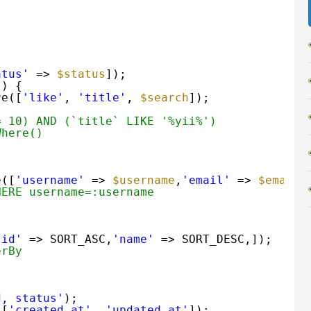
atus'
=> 
$status
]);
)) {
re([
'like'
, 
'title'
, 
$search
]);
= 10) AND (`title` LIKE '%yii%')
Where()
e([
'username'
=> 
$username
,
'email'
=> 
$email
,
RE username=:username
'id'
=> SORT_ASC,
'name'
=> SORT_DESC,]);
erBy
d, status'
);
([
'created_at'
, 
'updated_at'
]);