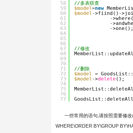
58
//多表联查
59
$model
=
new
MemberLi
60
$model
->fiind()->jo
61
->where
62
->andwh
63
->one()
64
65
66
67
//修改
68
MemberList::updateA
69
70
71
//删除
72
$model
= GoodsList:
73
$model
->
delete
();
74
75
MemberList::deleteA
76
77
GoodsList::deleteAl
一些常用的语句,请按照需要修改(SELE
WHERE\ORDER BY\GROUP BY\HAV