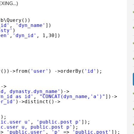
ING...)
db\Query())
_id'
, 
'dyn_name'
])
asty'
)
een'
,
'dyn_id'
, 1,30])
y())->from(
'user'
) ->orderBy(
'id'
);
)->
id, dynasty.dyn_name'
)->
yn_id as id'
, 
"CONCAT(dyn_name,'a')"
])->
er_id'
)->distinct()->
'
);
lic.user u'
, 
'public.post p'
]);
ic.user u, public.post p'
);
=> 
'public.user'
, 
'p'
=> 
'public.post'
]);