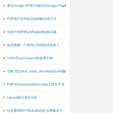
通过Google API客户端访问Google Play帐户报告PHP库
PHP执行文件的压缩和解压缩方法
消息中间件MQ与RabbitMQ面试题
如何搭建一个拖垮公司的技术架构？
据行；
Yii2中ElasticSearch的使用示例
空格 经过html_entity_decode后在utf8编码下乱码的问题
PHP中以multipart/form-data上传文件流
['name' => 'dodobook'] 的一条数据；
Laravel执行原生SQL
['name' => 'dodobook'] 的所有数据；
法为Yii2 查询指定字段
吐血整理60个Redis面试题,全网最全了