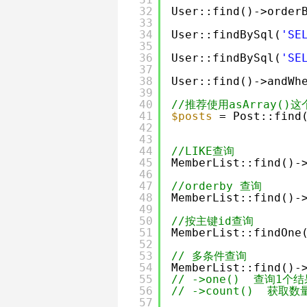
32
User::find()->order
33
34
User::findBySql(
'SE
35
36
User::findBySql(
'SE
37
38
User::find()->andWh
39
40
//推荐使用asArray
41
$posts
= Post::find
42
43
44
//LIKE查询
45
MemberList::find()-
46
47
//orderby 查询
48
MemberList::find()-
49
50
//按主键id查询
51
MemberList::findOne
52
53
// 多条件查询
54
MemberList::find()-
55
// ->one()  查询1个结
56
// ->count()  获取数
57