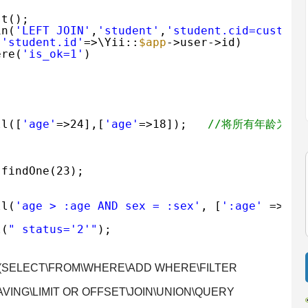
st();
in(
'LEFT JOIN'
,
'student'
,
'student.cid=custome
(
'student.id'
=>\Yii::
$app
->user->id)
ere(
'is_ok=1'
)
;
ll([
'age'
=>24],[
'age'
=>18]);   
//将所有年龄为24
:findOne(23);
ll(
'age > :age AND sex = :sex'
, [
':age'
=> 20
l(
" status='2'"
);
CT\FROM\WHERE\ADD WHERE\FILTER
ING\LIMIT OR OFFSET\JOIN\UNION\QUERY