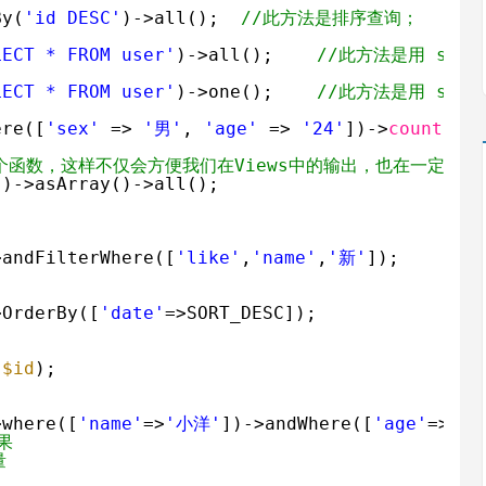
By(
'id DESC'
)->all();  
//此方法是排序查询；
LECT * FROM user'
)->all();    
//此方法是用 sql
LECT * FROM user'
)->one();    
//此方法是用 sql
ere([
'sex'
=> 
'男'
, 
'age'
=> 
'24'
])->
count
(
'id
()这个函数，这样不仅会方便我们在Views中的输出，也在一定程
()->asArray()->all();
>andFilterWhere([
'like'
,
'name'
,
'新'
]);
>OrderBy([
'date'
=>SORT_DESC]);
(
$id
);
>where([
'name'
=>
'小洋'
])->andWhere([
'age'
=>24]
果    
量