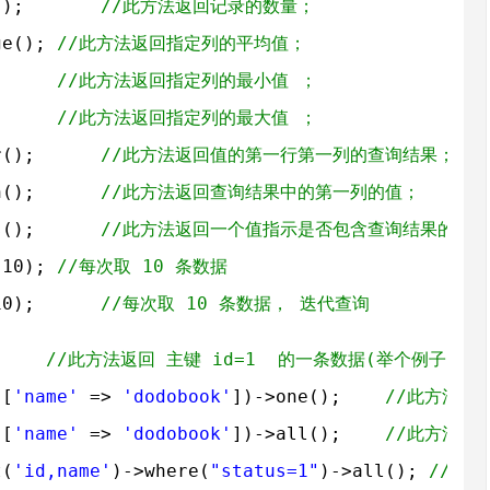
();       
//此方法返回记录的数量；
ge(); 
//此方法返回指定列的平均值；
;     
//此方法返回指定列的最小值 ；
;     
//此方法返回指定列的最大值 ；
r();      
//此方法返回值的第一行第一列的查询结果；
n();      
//此方法返回查询结果中的第一列的值；
s();      
//此方法返回一个值指示是否包含查询结果的数
(10); 
//每次取 10 条数据 
10);      
//每次取 10 条数据， 迭代查询
     
//此方法返回 主键 id=1  的一条数据(举个例子)； 
([
'name'
=> 
'dodobook'
])->one();    
//此方法返回 
([
'name'
=> 
'dodobook'
])->all();    
//此方法返回 
t(
'id,name'
)->where(
"status=1"
)->all(); 
//此方