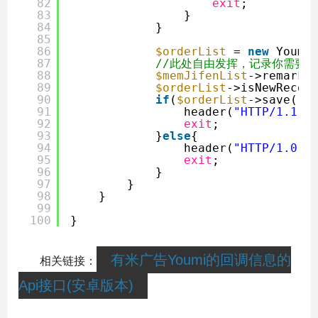
82
exit
;
83
}
84
}
85
86
$orderList
= 
new
Youmi
87
//此处自由发挥，记录你需要的
88
$memJifenList
->remark 
89
$orderList
->isNewRecor
90
if
(
$orderList
->save())
91
header(
"HTTP/1.1 4
92
exit
;
93
}
else
{
94
header(
"HTTP/1.0 4
95
exit
;
96
}
97
}
98
}
99
100
}
有米广告Youmi的回调信息的
相关链接：
Api接口(安卓版本)