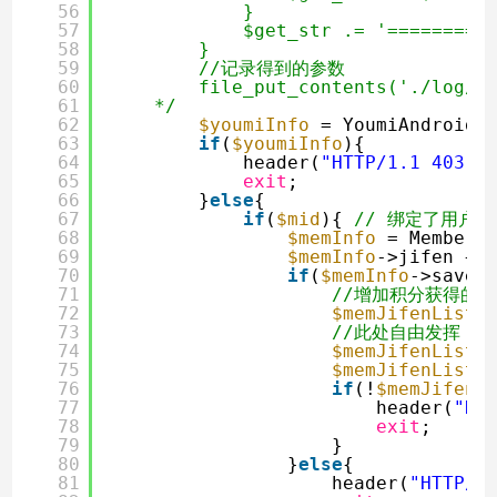
56
}
57
$get_str .= '=========
58
}
59
//记录得到的参数
60
file_put_contents('./log/y
61
*/
62
$youmiInfo
= YoumiAndroidL
63
if
(
$youmiInfo
){           
64
header(
"HTTP/1.1 403 F
65
exit
;
66
}
else
{
67
if
(
$mid
){ 
// 绑定了用户i
68
$memInfo
= MemberL
69
$memInfo
->jifen +=
70
if
(
$memInfo
->save(
71
//增加积分获得的
72
$memJifenList
73
//此处自由发挥，记
74
$memJifenList
-
75
$memJifenList
-
76
if
(!
$memJifenL
77
header(
"HT
78
exit
;
79
}
80
}
else
{
81
header(
"HTTP/1