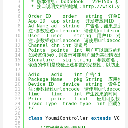
3
* 版本信息: DoDoBook---V201506 $
4
* 接口说明文档的地址：
http://wiki.you
5
6
Order ID    order   string
7
App ID  app string  开发者应用ID
8
Ad Name ad  string  广告名，如果
9
注:参数经过urlencode，请使用urldecod
10
User ID user    string  
11
注:参数经过urlencode，请使用urldecod
12
Channel chn int 渠道号
13
Points  points  int 用户可以赚取的积分
14
如果该值为0，则表示可能用户因为某些情况拿
15
Signature   sig string  参数签名，
16
该值的作用是校验上述参数的完整性，以防止在
17
18
Adid    adid    int 广告id
19
Package Name    pkg String  应用包名
20
Device ID   device  string  设备ID：
21
注:参数经过urlencode，请使用urldecod
22
Time    time    int 产生效果的时间
23
Price   price   float   应用可以获
24
Trade_Type  trade_type  int
25
*/
26
27
class
YoumiController 
extends
VCon
28
29
//有米安卓的回调API