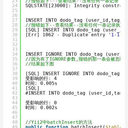
23
//报错如下---查看结果--没有任何一条记录
24
SQLSTATE[23000]: Integrity constrai
25
26
27
INSERT INTO dodo_tag (user_id,tag_i
28
//报错如下--查看结果--没有任何一条记录执行
29
[SQL] INSERT INTO dodo_tag (user_id
30
[Err] 1062 - Duplicate entry 
'1-1'
31
32
33
34
INSERT IGNORE INTO dodo_tag (user_i
35
//因为有了IGNORE参数,报错的那一条会被忽略
36
//结果如下图
37
38
[SQL] INSERT IGNORE INTO dodo_tag (
39
受影响的行: 4
40
时间: 0.005s
41
[SQL] 
42
#INSERT INTO dodo_tag (user_id,tag_
43
44
受影响的行: 0
45
时间: 0.002s
46
47
48
//Yii2中batchInsert的方法
49
public
function
batchInsert(
$table
,