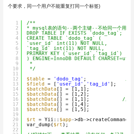
个要求，同一个用户不能重复打同一个标签)
1
/**
2
* mysql表的语句--两个主键--不给同一个用
3
DROP TABLE IF EXISTS `dodo_tag`;
4
CREATE TABLE `dodo_tag` (
5
`user_id` int(11) NOT NULL,
6
`tag_id` int(11) NOT NULL,
7
PRIMARY KEY (`user_id`,`tag_id`)
8
) ENGINE=InnoDB DEFAULT CHARSET=utf
9
*
10
*/
11
12
$table
= 
'dodo_tag'
;             
//
13
$field
= [
'user_id'
,
'tag_id'
];     
14
$batchData
[] = [1,1];
15
$batchData
[] = [1,2];
16
$batchData
[] = [1,1];           
//
17
$batchData
[] = [1,4];
18
$batchData
[] = [1,5];
19
20
$rt
= Yii::
$app
->db->createCommand(
21
var_dump(
$rt
);
22