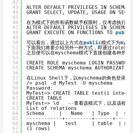
42
43
ALTER DEFAULT PRIVILEGES IN SCHEMA 
44
GRANT SELECT, UPDATE, USAGE ON SEQU
45
46
在为模式下的所有函数赋予权限时，仅考虑执行权
47
ALTER DEFAULT PRIVILEGES IN SCHEMA 
48
GRANT EXECUTE ON FUNCTIONS TO 
publi
49
50
可以看出，通过以上方式在
public
模式下为mys
51
下面我们将要介绍另外一种方式，即通过role对象
52
之后便可以在myschema模式下直接创建各种所
53
54
CREATE ROLE myschema LOGIN PASSWORD
55
CREATE SCHEMA myschema AUTHOR
56
57
在Linux Shell下，以myschema的角色
58
/> psql -d MyTest -U myschema
59
Password:
60
MyTest=> CREATE TABLE test(i intege
61
CREATE TABLE
62
MyTest=> \d   --查看该模式下，以及该模
63
List of relations
64
Schema     |   Name   | Type  |  Ow
65
------------+---------+------+-----
66
myschema |   test     | table  | my
67
(1 rows)