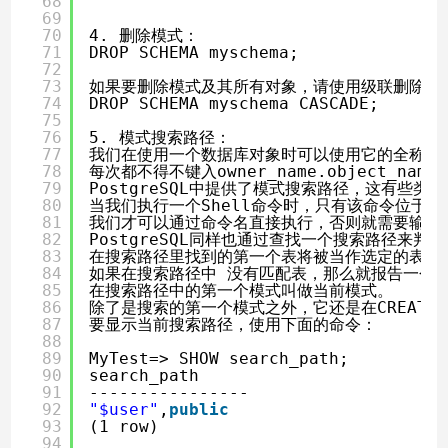
68
69
70
4. 删除模式：
71
DROP SCHEMA myschema;
72
73
如果要删除模式及其所有对象，请使用级联删除：
74
DROP SCHEMA myschema CASCADE;
75
76
5. 模式搜索路径：
77
我们在使用一个数据库对象时可以使用它的全称来
78
每次都不得不键入owner_name.object_name
79
PostgreSQL中提供了模式搜索路径，这有些类似
80
当我们执行一个Shell命令时，只有该命令位于
$P
81
我们才可以通过命令名直接执行，否则就需要输入
82
PostgreSQL同样也通过查找一个搜索路径来
83
在搜索路径里找到的第一个表将被当作选定的表。
84
如果在搜索路径中 没有匹配表，那么就报告一个
85
在搜索路径中的第一个模式叫做当前模式。
86
除了是搜索的第一个模式之外，它还是在CREATE
87
要显示当前搜索路径，使用下面的命令：
88
89
MyTest=> SHOW search_path;
90
search_path
91
----------------
92
"$user"
,
public
93
(1 row)
94