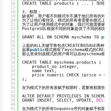
16
CREATE TABLE products ( ... ) 等同于 
17
18
3. 权限：
19
缺省时，用户看不到模式中不属于他们所有的对象
20
为了让他们看得见，模式的所有者需要在模式上赋予
21
为了让用户使用模式中的对象，我们可能需要赋予
22
PostgreSQL根据不同的对象提供了不同的权限
23
24
GRANT ALL ON SCHEMA myschema TO 
pub
25
26
上面的ALL关键字将包含CREATE和USAGE两种权
27
如果
public
模式拥有了myschema模式的CREAT
28
那么登录到该模式的用户将可以在myschema模
29
30
CREATE TABLE myschema.products (
31
product_no integer,
32
name text,
33
price numeric CHECK (price > 0)
34
);
35
36
在为模式下的所有表赋予权限时，需要将权限拆分
37
38
ALTER DEFAULT PRIVILEGES IN SCHEMA 
39
GRANT INSERT, SELECT, UPDATE, 
DELET
40
41
在为模式下的所有Sequence序列对象赋予权限时