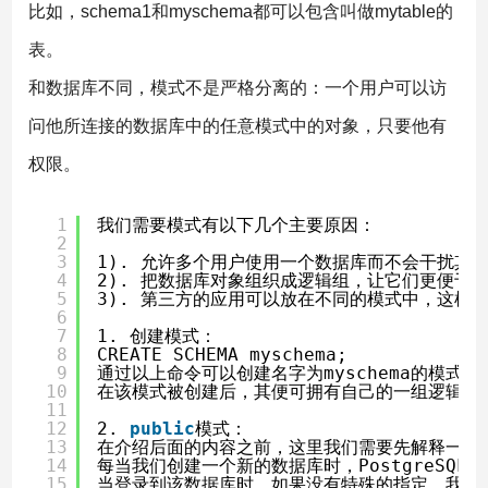
比如，schema1和myschema都可以包含叫做mytable的
表。
和数据库不同，模式不是严格分离的：一个用户可以访
问他所连接的数据库中的任意模式中的对象，只要他有
权限。
1
我们需要模式有以下几个主要原因：
2
3
1). 允许多个用户使用一个数据库而不会干扰其
4
2). 把数据库对象组织成逻辑组，让它们更便于
5
3). 第三方的应用可以放在不同的模式中，这样
6
7
1. 创建模式：
8
CREATE SCHEMA myschema;
9
通过以上命令可以创建名字为myschema的模式，
10
在该模式被创建后，其便可拥有自己的一组逻辑对
11
12
2. 
public
模式：
13
在介绍后面的内容之前，这里我们需要先解释一下
14
每当我们创建一个新的数据库时，PostgreSQ
15
当登录到该数据库时，如果没有特殊的指定，我们