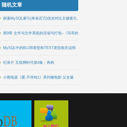
随机文章
探索MySQL索引(单表百万)优劣对比主键索引,联合索引(顺序)
第9章 文件与文件系统的压缩与打包–《鸟哥的Linux》
MySQL中的BLOB类型和TEXT类型相关说明
纪录片 互联网时代第4集：再构
小熊电器《爱,不停炖1》系列微电影-父女篇